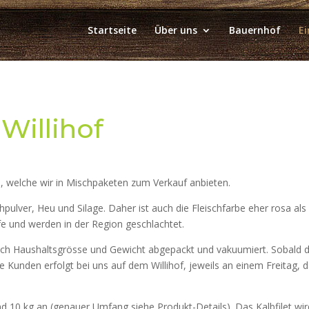
Startseite
Über uns
Bauernhof
E
Willihof
e, welche wir in Mischpaketen zum Verkauf anbieten.
pulver, Heu und Silage. Daher ist auch die Fleischfarbe eher rosa als 
fe und werden in der Region geschlachtet.
h Haushaltsgrösse und Gewicht abgepackt und vakuumiert. Sobald das
e Kunden erfolgt bei uns auf dem Willihof, jeweils an einem Freitag, d
d 10 kg an (genauer Umfang siehe Produkt-Details). Das Kalbfilet wir