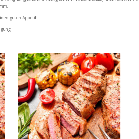
amm.
inen guten Appetit!
ügung.